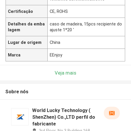
Certificação
CE, ROHS
Detalhes da emba
caso de madeira, 15pcs recipiente do
lagem
ajuste 1*20 '
Lugar de origem
China
Marca
EEnjoy
Veja mais
Sobre nós
World Lucky Technology (
ShenZhen) Co.,LTD perfil do
fabricante
3rd Floor, No.3 Building,168