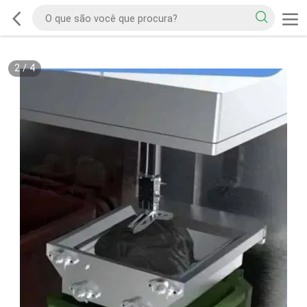
2
/
4