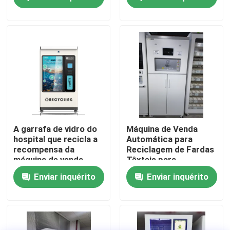
Sobre nós
Visita à fábrica
Controle de qualidade
Contacte-nos
A garrafa de vidro do
Máquina de Venda
hospital que recicla a
Automática para
recompensa da
Reciclagem de Fardas
Solicite um orçamento
máquina de venda
Têxteis para
automática 350KG
Hospitais,
Enviar inquérito
Enviar inquérito
resgata o
Laboratórios e
presente/depósito de
Fábricas, Operada por
Máquina de venda automática reversa
Digitas
RFID
Máquina de venda automática reversa da garrafa