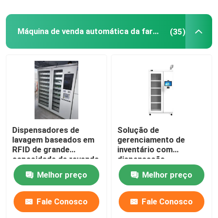
Máquina de venda automática da farmácia
(35)
Dispensadores de
Solução de
lavagem baseados em
gerenciamento de
RFID de grande
inventário com
capacidade de revenda
dispensação
reciclável para
inteligente de jalecos e
Melhor preço
Melhor preço
sistemas de gestão
sapatos, múltiplos
automatizada na saúde
métodos de
autenticação
Fale Conosco
Fale Conosco