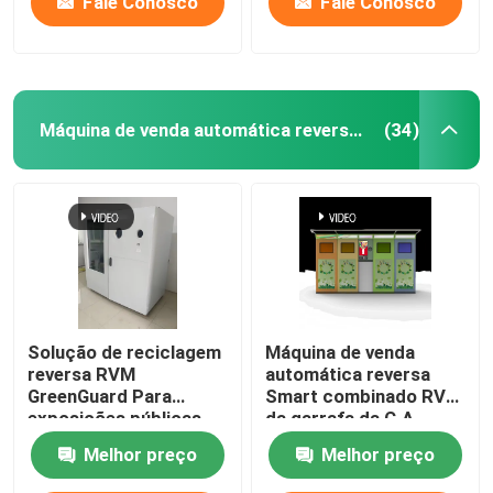
Fale Conosco
Fale Conosco
Máquina de venda automática reversa esperta
(34)
Solução de reciclagem
Máquina de venda
reversa RVM
automática reversa
GreenGuard Para
Smart combinado RVM
exposições públicas
da garrafa da C.A.
110V que recicla
Melhor preço
Melhor preço
máquinas