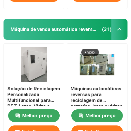
Máquina de venda automática reversa da garrafa
(31)
Solução de Reciclagem
Máquinas automáticas
Personalizada
reversas para
Multifuncional para
reciclagem de
PET, Latas, Vidro e
garrafas, latas e vidros
Eletrônicos
Melhor preço
Melhor preço
Inteligentes (celular,
laptop, consoles de
jogos, etc.)