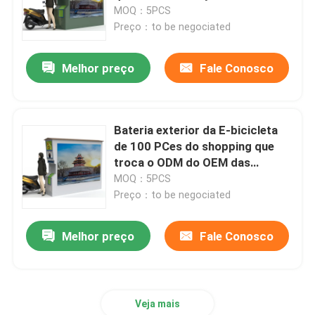
MOQ：5PCS
Preço：to be negociated
Sobre nós
Melhor preço
Fale Conosco
Visita à fábrica
Controle de qualidade
Bateria exterior da E-bicicleta
de 100 PCes do shopping que
troca o ODM do OEM das
Contacte-nos
estações
MOQ：5PCS
Preço：to be negociated
Notícias
Melhor preço
Fale Conosco
Casos
Veja mais
Solicite um orçamento