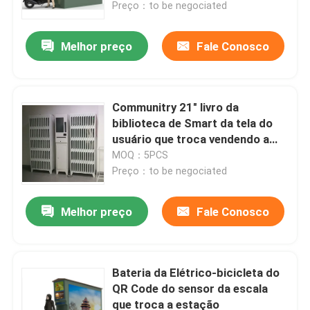
Preço：to be negociated
Melhor preço
Fale Conosco
Communitry 21" livro da
biblioteca de Smart da tela do
usuário que troca vendendo a
solução da estação
MOQ：5PCS
Preço：to be negociated
Melhor preço
Fale Conosco
Para casa
Produtos
Bateria da Elétrico-bicicleta do
QR Code do sensor da escala
que troca a estação
Vídeos