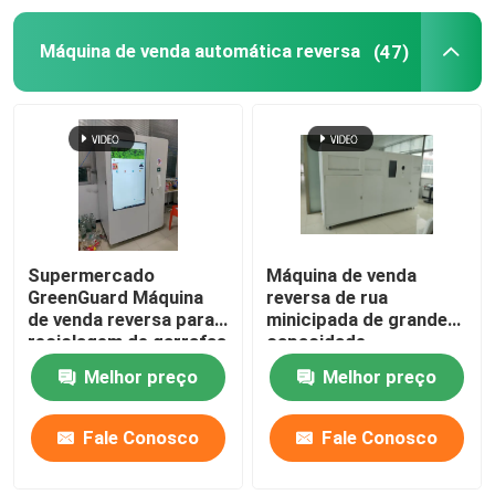
Máquina de venda automática reversa
(47)
Retorne e ganhe a máquina de venda automática reve
Máquinas de venda automática quentes do alimento
Bateria que troca a estação
máquina de venda automática do jornal
Supermercado
Máquina de venda
GreenGuard Máquina
reversa de rua
de venda reversa para
minicipada de grande
Máquina de venda automática do ramalhete
reciclagem de garrafas
capacidade
de PET
Melhor preço
Melhor preço
Máquina de venda automática dos peixes do aquário
Fale Conosco
Fale Conosco
Autonomous Mobile Robot