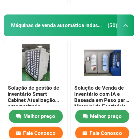
Máquinas de venda automática industriais da ferramenta
(50)
Solução de gestão de
Solução de Venda de
inventário Smart
Inventário com IA e
Cabinet Atualização
Baseada em Peso para
automatizada
Material de Escritório
Operação de
da Empresa, integra
Melhor preço
Melhor preço
armazenamento e
software ERP
consumo
Fale Conosco
Fale Conosco