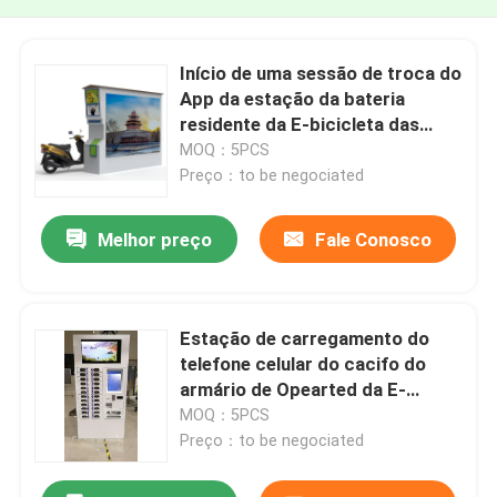
Início de uma sessão de troca do
App da estação da bateria
residente da E-bicicleta das
construções
MOQ：5PCS
Preço：to be negociated
Melhor preço
Fale Conosco
Estação de carregamento do
telefone celular do cacifo do
armário de Opearted da E-
carteira com 21" tela táctil
MOQ：5PCS
Preço：to be negociated