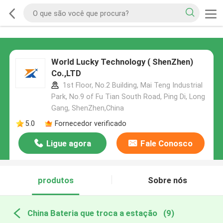
World Lucky Technology ( ShenZhen)
Co.,LTD
1st Floor, No.2 Building, Mai Teng Industrial
Park, No.9 of Fu Tian South Road, Ping Di, Long
Gang, ShenZhen,China
5.0
Fornecedor verificado
Ligue agora
Fale Conosco
produtos
Sobre nós
China Bateria que troca a estação
(9)