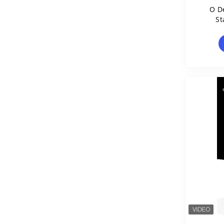
O D
St
Au