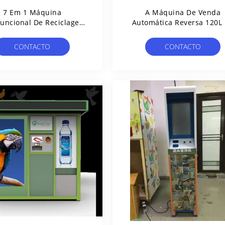
7 Em 1 Máquina
A Máquina De Venda
funcional De Reciclagem
Automática Reversa 120L
 Resíduos E Lixo Para
Supermercado Do QR Co
ande Capacidade De
Aceita A Garrafa Plástica 
CONTACTO
CONTACTO
Armazenamento Da
Tetra
Comunidade