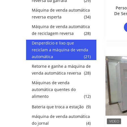
reversa da garrafa
(29)
Perso
Máquina de venda automática
De Se
reversa esperta
(34)
Solu
Rec
Máquina de venda automática
de reciclagem reversa
(28)
Desperdício e lixo que
reciclam a máquina de venda
automática
(21)
Retorne e ganhe a máquina de
venda automática reversa
(28)
Máquinas de venda
automática quentes do
alimento
(12)
Bateria que troca a estação
(9)
máquina de venda automática
do jornal
(4)