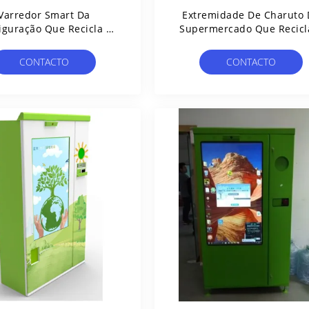
Varredor Smart Da
Extremidade De Charuto 
iguração Que Recicla A
Supermercado Que Recicl
Máquina De Venda
Moeda/vale Da Recompe
ática 50 SKU Do Reverso
Da Máquina De Venda
CONTACTO
CONTACTO
De RVM
Automática