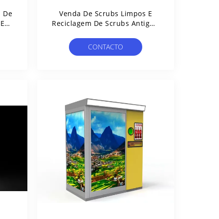
m De
Venda De Scrubs Limpos E
 Em
Reciclagem De Scrubs Antigos,
De
Gerenciamento De Scrubs
ico
Operado Por Cartão RFID Em
CONTACTO
Hospitais E Laboratórios