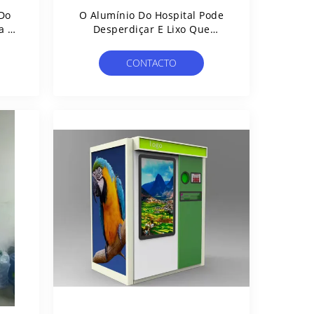
Do
O Alumínio Do Hospital Pode
a A
Desperdiçar E Lixo Que
nsa
Recicla O CE Da Máquina De
Venda Automática
CONTACTO