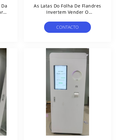
o Da
As Latas Do Folha De Flandres
arro
Invertem Vender O
Desperdício E O Lixo Que
enda
Reciclam A Máquina De Venda
CONTACTO
Automática 230V