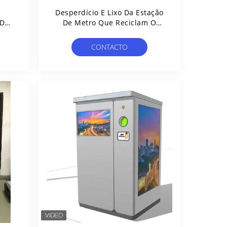
Desperdício E Lixo Da Estação
 Do
De Metro Que Reciclam O
de
ODM Do OEM Da Máquina De
Pak
Venda Automática
CONTACTO