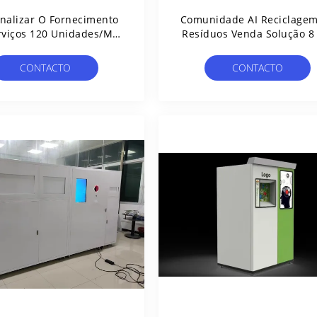
nalizar O Fornecimento
Comunidade AI Reciclage
rviços 120 Unidades/min
Resíduos Venda Solução 8
ção Multifuncional De
1 RVM Sort Botelha Lata 
iclagem IA Contador E
Vidro Cartão Têxtil Eletrôn
CONTACTO
CONTACTO
Ordenador Rápidos
Inteligente