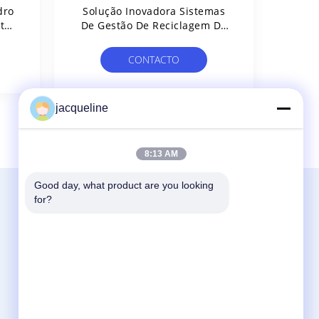
dro
Solução Inovadora Sistemas
tar
De Gestão De Reciclagem De
o
Garrafas De Vidro, Capacidade
E,
De Até 1000 Garrafas
CONTACTO
jacqueline
8:13 AM
Good day, what product are you looking 
Fale Conosco
for?
World Lucky Technology ( ShenZhen)
Co.,LTD
1o andar, edifício n.o 2, Parque Industrial
Mai Teng, n.o 9, Rua Fu Tian Sul, Ping Di,
Long Gang, Shenzhen
86--13652371419