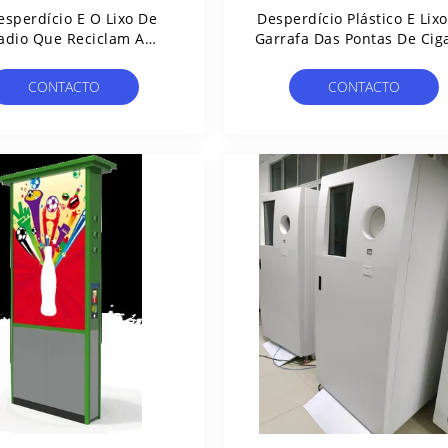
esperdício E O Lixo De
Desperdício Plástico E Lix
adio Que Reciclam A
Garrafa Das Pontas De Cig
Máquina De Venda
Do Supermercado Que
tomática Reciclam A
Reciclam A Máquina De V
CONTACTO
CONTACTO
Garrafa IP54
Automática