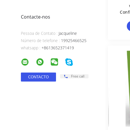
Conf
Contacte-nos
Autom
Pessoa de Contato :
Jacqueline
Número de telefone :
19925466525
whatsapp :
+8613652371419
Free call