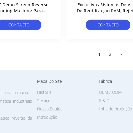
” Demo Screen Reverse
Exclusivos Sistemas De Vi
nding Machine Para
De Reutilização RVM, Rejei
Garrafas Plásticas
Rachaduras, Danos, Vidr
Quebrado, Certificação C
CONTACTO
CONTACTO
ROHS
1
2
>
Mapa Do Site
Fábrica
História
OEM / ODM
ca da farmácia
Serviço
R & D
tica industriais
Nossa Equipe
linha de produção
Introdução
tica reversa da