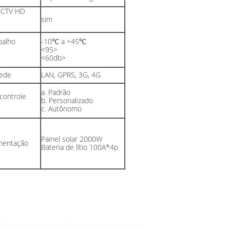
CCTV HD
sim
balho
-10℃ a +45℃
<95>
<60db>
rede
LAN, GPRS, 3G, 4G
a. Padrão
controle
b. Personalizado
c. Autônomo
Painel solar 2000W
imentação
Bateria de lítio 100A*4p