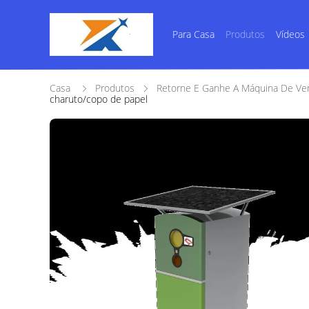
Para Casa
Produtos
Vídeos
Casa
Produtos
Retorne E Ganhe A Máquina De Ve
charuto/copo de papel