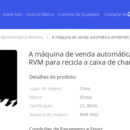
Sobre Nós
Visita À Fábrica
Controle De Qualidade
Contacte-Nos
nda Automática Reversa
A máquina de venda automática vendendo e
A máquina de venda automátic
RVM para recicla a caixa de ch
Detalhes do produto:
Lugar de origem:
China
Marca:
EEnjoy
Certificação:
CE, ROHS
Número do modelo:
RVM-4002
Condições de Pagamento e Envio: