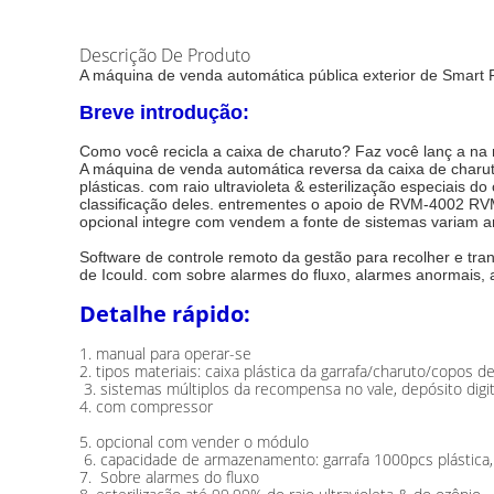
Descrição De Produto
A máquina de venda automática pública exterior de Smart 
Breve introdução:
Como você recicla a caixa de charuto? Faz você lanç 
a na 
A máquina de venda automática reversa da caixa de charuto
plásticas. 
com raio ultravioleta & esterilização especiais 
classificação deles. entrementes o apoio de RVM-4002 R
opcional integre com vendem a fonte de sistemas variam a
Software de controle remoto da gestão para recolher e tran
de Icould. com sobre alarmes do fluxo, alarmes anormais, 
Detalhe rápido:
1. manual para operar-se
2. tipos materiais: caixa plástica da garrafa/charuto/copos d
3. sistemas múltiplos da recompensa no vale, depósito digit
4. com compressor
5. opcional com vender o módulo
6. capacidade de armazenamento: garrafa 1000pcs plástica,
7. Sobre alarmes do fluxo