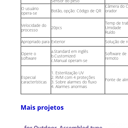
Sensor do peso
Câmera do 
O usuário
Botão, opção: Código de QR
orador
opera-se
Temp de tra
Velocidade do
20pcs
Umidade
processo
Ruído
Apropriado para
Exterior
Solução de 
a.Standard em inglês
Opere o
Software de 
b.Customized
software
remoto
c.Manual operam-se
1. Esterilização UV
Especial
2. RVM com 4 proteções
Fonte de al
características
3. Sobre alarmes do fluxo
4. Alarmes anormais
Mais projetos