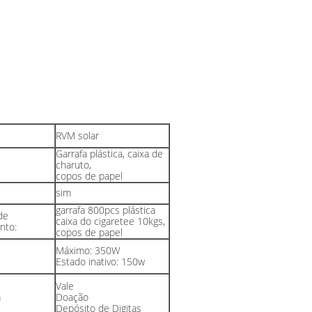
RVM solar
Garrafa plástica, caixa de
charuto,
copos de papel
sim
garrafa 800pcs plástica
de
caixa do cigaretee 10kgs,
nto:
copos de papel
Máximo: 350W
Estado inativo: 150w
Vale
a
Doação
Depósito de Digitas