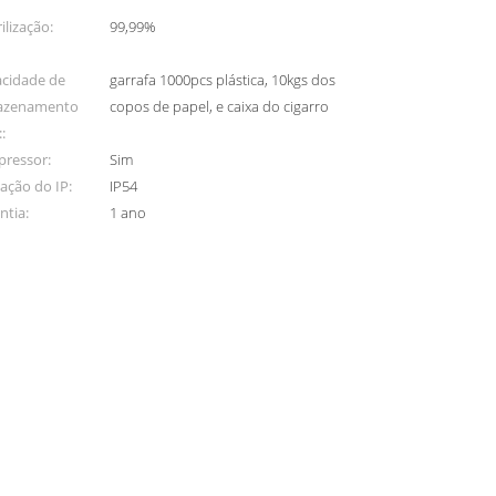
ilização:
99,99%
cidade de
garrafa 1000pcs plástica, 10kgs dos
azenamento
copos de papel, e caixa do cigarro
:
ressor:
Sim
iação do IP:
IP54
ntia:
1 ano