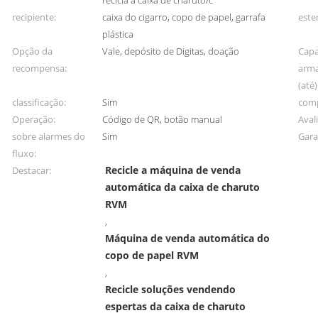
recicla a caixa de charuto/c
recipiente:
caixa do cigarro, copo de papel, garrafa
ester
plástica
Opção da
Vale, depósito de Digitas, doação
Capa
recompensa:
arm
(até):
classificação:
Sim
comp
Operação:
Código de QR, botão manual
Aval
sobre alarmes do
Sim
Gara
fluxo:
Recicle a máquina de venda
Destacar:
automática da caixa de charuto
RVM
,
Máquina de venda automática do
copo de papel RVM
,
Recicle soluções vendendo
espertas da caixa de charuto