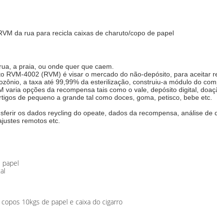
RVM da rua para recicla caixas de charuto/copo de papel
rua, a praia, ou onde quer que caem.
 RVM-4002 (RVM) é visar o mercado do não-depósito, para aceitar reci
do ozônio, a taxa até 99,99% da esterilização, construiu-a módulo do 
VM
 varia opções da recompensa tais como o vale, depósito digital, doaç
rtigos de pequeno a grande tal como doces, goma, petisco, bebe etc.
sferir os dados reycling do opeate, dados da recompensa, análise de da
ajustes remotos etc.
e papel
al
 copos 10kgs de papel e caixa do cigarro