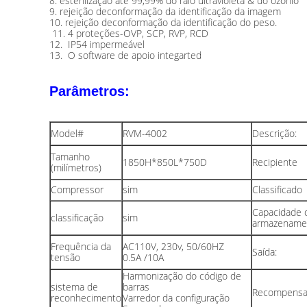
8. esterilização até 99,99% do raio ultravioleta & do ozônio
9. rejeição deconformação da identificação da imagem
10. rejeição deconformação da identificação do peso.
11. 4 proteções-OVP, SCP, RVP, RCD
12. IP54 impermeável
13. O software de apoio integarted
Parâmetros:
Model#
RVM-4002
Descrição:
Tamanho
1850H*850L*750D
Recipiente
(milímetros)
Compressor
sim
Classificado
Capacidade 
classificação
sim
armazename
Frequência da
AC110V, 230v, 50/60HZ
Saída:
tensão
0.5A /10A
Harmonização do código de
sistema de
barras
Recompens
reconhecimento
Varredor da configuração