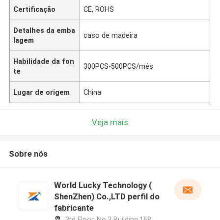
Certificação
CE, ROHS
Detalhes da emba
caso de madeira
lagem
Habilidade da fon
300PCS-500PCS/mês
te
Lugar de origem
China
Veja mais
Sobre nós
World Lucky Technology (
ShenZhen) Co.,LTD perfil do
fabricante
3rd Floor, No.3 Building,168