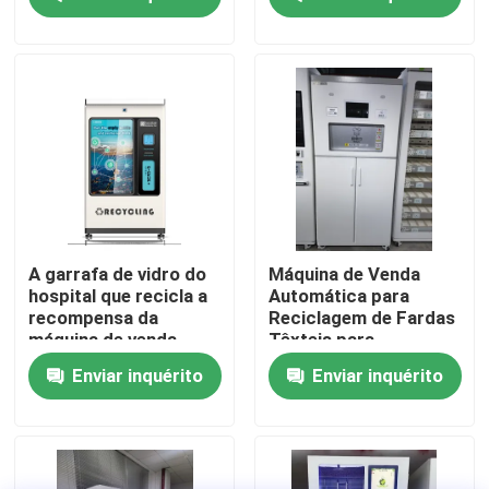
Sobre nós
Visita à fábrica
Controle de qualidade
Contacte-nos
A garrafa de vidro do
Máquina de Venda
hospital que recicla a
Automática para
recompensa da
Reciclagem de Fardas
Solicite um orçamento
máquina de venda
Têxteis para
automática 350KG
Hospitais,
Enviar inquérito
Enviar inquérito
resgata o
Laboratórios e
presente/depósito de
Fábricas, Operada por
Máquina de venda automática reversa
Digitas
RFID
Máquina de venda automática reversa da garrafa