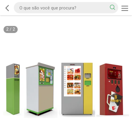
2
/
2